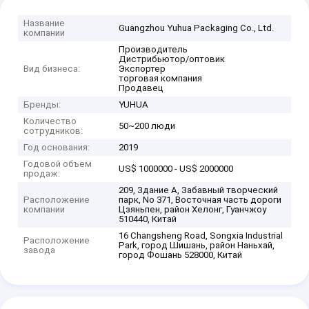
Название
Guangzhou Yuhua Packaging Co., Ltd.
компании
Производитель
Дистрибьютор/оптовик
Вид бизнеса:
Экспортер
торговая компания
Продавец
Бренды:
YUHUA
Количество
50~200 люди
сотрудников:
Год основания:
2019
Годовой объем
US$ 1000000 - US$ 2000000
продаж:
209, Здание А, Забавный творческий
Расположение
парк, No 371, Восточная часть дороги
компании
Цзяньпен, район Хелонг, Гуанчжоу
510440, Китай
16 Changsheng Road, Songxia Industrial
Расположение
Park, город Шишань, район Наньхай,
завода
город Фошань 528000, Китай