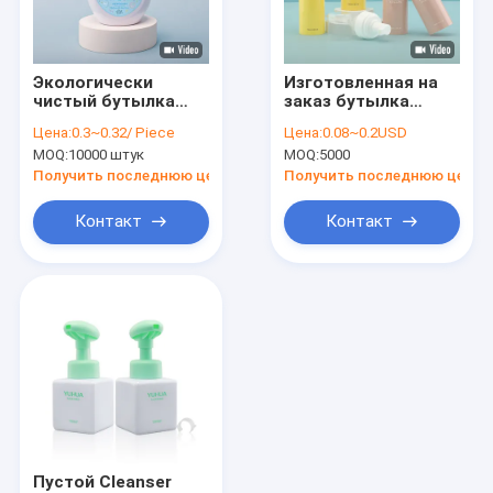
экскурсия по заводу
Контроль качества
Экологически
Изготовленная на
чистый бутылка
заказ бутылка
Свяжитесь с нами
для пенного насоса
насоса пены 100мл
Цена:
0.3~0.32/ Piece
Цена:
0.08~0.2USD
300 мл для очистки
120мл пластиковая
MOQ:
10000 штук
MOQ:
5000
лица пластиковая
для мыла Клеансер
Новости
бутылка
мытья рук
Получить последнюю цену
Получить последнюю цену
жидкостного
лицевого
Запросите цитату
Контакт
Контакт
Бутылки пластиковой упаковки
Опарникы пластиковой упаковки
Бутылка пластиковой пены
Пластиковая бутылка лосьона
Пустой Cleanser