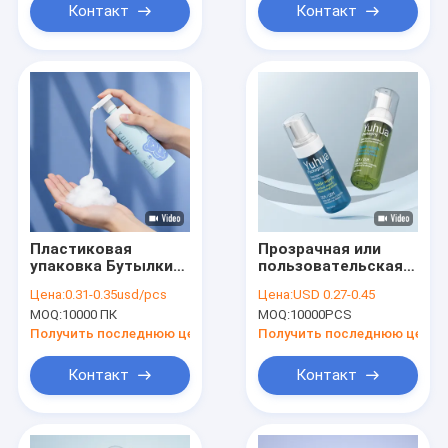
заказ цвет
Контакт
Контакт
Пластиковая
Прозрачная или
упаковка Бутылки
пользовательская
из пены,
пластиковая
Цена:
0.31-0.35usd/pcs
Цена:
USD 0.27-0.45
подходящие для
бутылка из пены с
MOQ:
10000 ПК
MOQ:
10000PCS
косметических
крышкой насоса и
изделий, с
шелковой печатью,
Получить последнюю цену
Получить последнюю цену
конструкцией
предлагающая
винтовой крышки и
долговечную
Контакт
Контакт
совместимостью с
многоразовую
шелковой печатью
упаковку для
жидких продуктов