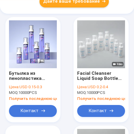
Дайте ваше требование
Бутылка из
Facial Cleanser
пенопластика
Liquid Soap Bottle
высокой емкости с
with 50ml 60ml 80ml
Цена:
USD 0.15-0.3
Цена:
USD 0.2-0.4
плотной
100ml 120ml 150ml
MOQ:
10000PCS
MOQ:
10000PCS
герметикой,
Capacity
перерабатываемая
Получить последнюю цену
Получить последнюю цену
30 мл 40 мл 50 мл 60
мл 80 мл 100 мл 120
Контакт
Контакт
мл