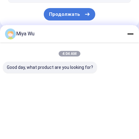
Бутылка отражетеля стеклянная
Продолжать
Miya Wu
Наши Категории
4:04 AM
Good day, what product are you looking for?
Бутылки
Опарникы
Бутылка
пластиковой
пластиковой
пластиковой 
упаковки
упаковки
Главная
Карта
контактные
Desktop
страница
сайта
данные
Site
Карта сайта
Политика конфиденциальности