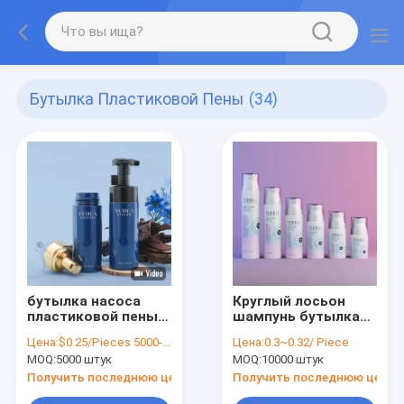
Бутылка Пластиковой Пены
(34)
бутылка насоса
Круглый лосьон
пластиковой пены
шампунь бутылка
100ml 120ml 150ml
пластиковая пенная
Цена:
$0.25/Pieces 5000-9999 Pieces
Цена:
0.3~0.32/ Piece
применяет обложку
бутылка для
MOQ:
5000 штук
MOQ:
10000 штук
к заботе
очистки лица
упаковывая
Получить последнюю цену
Получить последнюю цену
изготовленный на