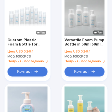
Custom Plastic
Versatile Foam Pump
Foam Bottle for
Bottle in 50ml 60ml
Shower Gel White Or
80ml 100ml 120ml
Цена:
USD 0.2-0.4
Цена:
USD 0.2-0.4
Custom 50ml 60ml
150ml
MOQ:
10000PCS
MOQ:
10000PCS
80ml 100ml 120ml
150ml Capacity
Получить последнюю цену
Получить последнюю цену
Контакт
Контакт
Домой
Продукты
О нас