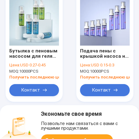
Бутылка с пеновым
Подача пены с
насосом для геля
крышкой насоса на
для душа
настраиваемой
Цена:
USD 0.27-0.45
Цена:
USD 0.15-0.3
Бесплатные
бутылке с пенным
MOQ:
10000PCS
MOQ:
10000PCS
бутылки могут
насосом
быть
Получить последнюю цену
Получить последнюю цену
предоставлены
Прозрачная
Контакт
Контакт
конструкция Легко
переполняемая
емкость Идеально
подходит для
Экономьте свое время
ванной и
путешествий
Позвольте нам связаться с вами с
лучшими продуктами.