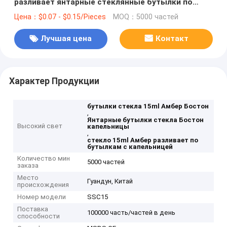
разливает янтарные стеклянные бутылки по
бутылкам 15ml с капельницей
Цена：$0.07 - $0.15/Pieces
MOQ：5000 частей
Лучшая цена
Контакт
Характер Продукции
бутылки стекла 15ml Амбер Бостон
,
Янтарные бутылки стекла Бостон
Высокий свет
капельницы
,
стекло 15ml Амбер разливает по
бутылкам с капельницей
Количество мин
5000 частей
заказа
Место
Гуандун, Китай
происхождения
Номер модели
SSC15
Поставка
100000 часть/частей в день
способности