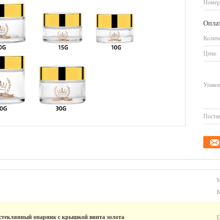
Номер
Оплат
Количе
Цена:
Упаков
Постав
 стеклянный опарник с крышкой винта золота