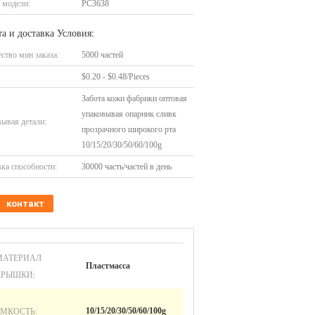
 модели:
PC3638
а и доставка Условия:
ство мин заказа:
5000 частей
$0.20 - $0.48/Pieces
Забота кожи фабрики оптовая
упаковывая опарник сливк
ывая детали:
прозрачного широкого рта
10/15/20/30/50/60/100g
ка способности:
30000 часть/частей в день
контакт
МАТЕРИАЛ
Пластмасса
КРЫШКИ:
ЕМКОСТЬ:
10/15/20/30/50/60/100g