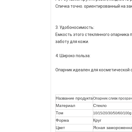
Спичка точно. ориентированный на за
3. Удобоносимость:
Емкость этого стеклянного опарника п
заботу для кожи.
4. Широко польза:
Опарник идеален для косметической сл
Название продукта
Опарник сливк прозрач
Материал
Стекло
Том
10/15/20/30/50/60/100g
Форма
Круг
Цвет
Ясная замороженна