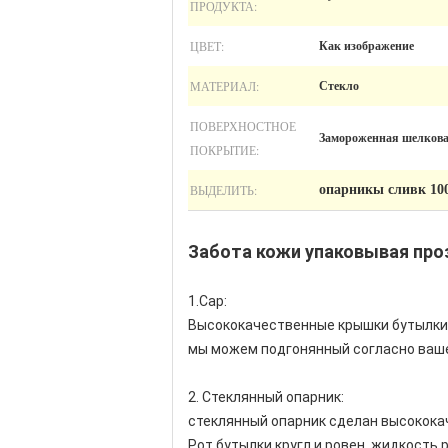
ПРОДУКТА:
ЦВЕТ:
Как изображение
МАТЕРИАЛ:
Стекло
ПОВЕРХНОСТНОЕ
Замороженная шелкова
ПОКРЫТИЕ:
ВЫДЕЛИТЬ:
опарникы сливк 10
Забота кожи упаковывая про
1.Cap:
Высококачественные крышки бутылки, 
мы можем подгонянный согласно ваш
2. Стеклянный опарник:
стеклянный опарник сделан высококач
Рот бутылки кругл и ровен, жидкость 