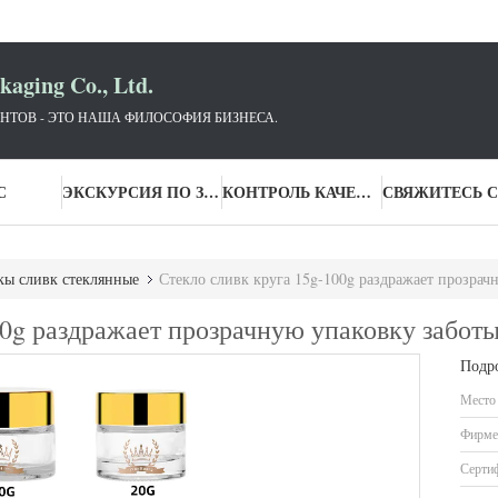
aging Co., Ltd.
НТОВ - ЭТО НАША ФИЛОСОФИЯ БИЗНЕСА.
С
ЭКСКУРСИЯ ПО ЗАВОДУ
КОНТРОЛЬ КАЧЕСТВА
ы сливк стеклянные
Стекло сливк круга 15g-100g раздражает прозрач
00g раздражает прозрачную упаковку забот
Подр
Место
Фирме
Серти