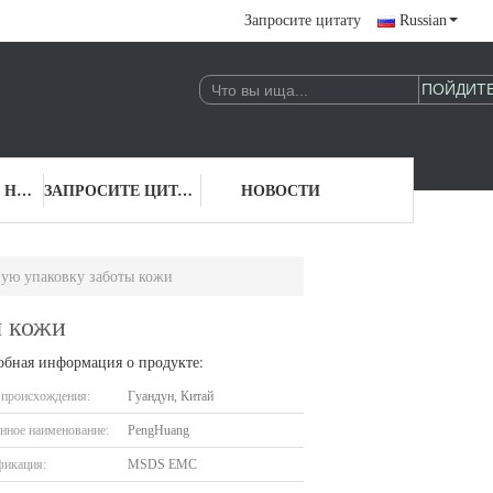
Запросите цитату
Russian
СВЯЖИТЕСЬ С НАМИ
ЗАПРОСИТЕ ЦИТАТУ
НОВОСТИ
ную упаковку заботы кожи
ы кожи
обная информация о продукте:
 происхождения:
Гуандун, Китай
нное наименование:
PengHuang
фикация:
MSDS EMC