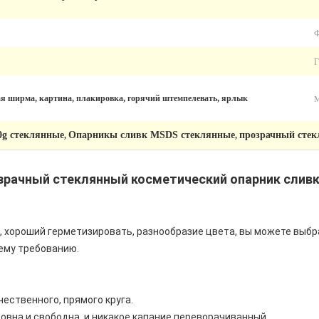
я ширма, картина, плакировка, горячий штемпелевать, ярлык
0g стеклянные
Опарникы сливк MSDS стеклянные
прозрачный стек
,
,
зрачный стеклянный косметический опарник сливк 
хороший герметизировать, разнообразие цвета, вы можете выбра
ему требованию.
ественного, прямого круга.
ровна и свободна, и никакое капание переворачиванный.