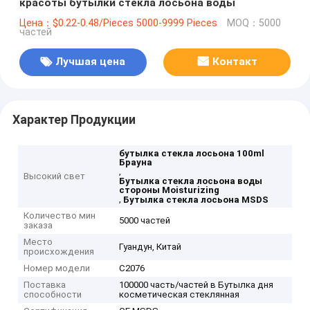
красоты бутылки стекла лосьона воды
Цена：$0.22-0.48/Pieces 5000-9999 Pieces
MOQ：5000
частей
Лучшая цена
Контакт
Характер Продукции
бутылка стекла лосьона 100ml
Брауна
,
Высокий свет
Бутылка стекла лосьона воды
стороны Moisturizing
,
Бутылка стекла лосьона MSDS
Количество мин
5000 частей
заказа
Место
Гуандун, Китай
происхождения
Номер модели
C2076
Поставка
100000 часть/частей в Бутылка дня
способности
косметическая стеклянная