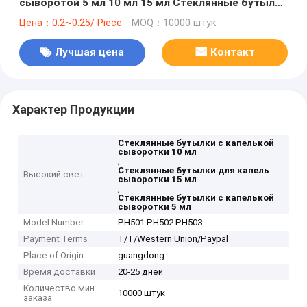
сыворотой 5 мл 10 мл 15 мл Стеклянные бутылки
для эфирного масла
Цена：0.2~0.25/ Piece
MOQ：10000 штук
Лучшая цена
Контакт
Характер Продукции
Стеклянные бутылки с капелькой
сыворотки 10 мл
,
Стеклянные бутылки для капель
Высокий свет
сыворотки 15 мл
,
Стеклянные бутылки с капелькой
сыворотки 5 мл
Model Number
PH501 PH502 PH503
Payment Terms
T/T/Western Union/Paypal
Place of Origin
guangdong
Время доставки
20-25 дней
Количество мин
10000 штук
заказа