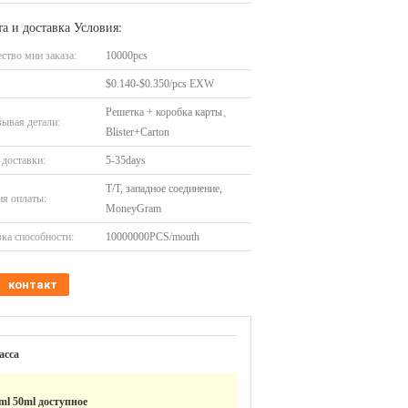
а и доставка Условия:
ство мин заказа:
10000pcs
$0.140-$0.350/pcs EXW
Решетка + коробка карты、
ывая детали:
Blister+Carton
доставки:
5-35days
T/T, западное соединение,
я оплаты:
MoneyGram
ка способности:
10000000PCS/mouth
контакт
асса
ml 50ml доступное