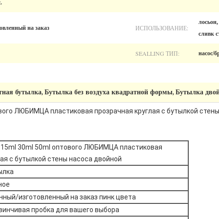
.
лосьон,
ИСПОЛЬЗОВАНИЕ:
товленный на заказ
сливк 
SEALLING ТИП:
насос/б
тная бутылка
Бутылка без воздуха квадратной формы
Бутылка дво
,
,
ового ЛЮБИМЦА пластиковая прозрачная круглая с бутылкой стен
 15ml 30ml 50ml оптового ЛЮБИМЦА пластиковая
ая с бутылкой стены насоса двойной
ылка
ное
ный/изготовленный на заказ пинк цвета
винчивая пробка для вашего выбора