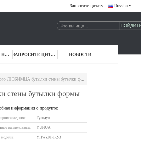
Запросите цитату
Russian
СВЯЖИТЕСЬ С НАМИ
ЗАПРОСИТЕ ЦИТАТУ
НОВОСТИ
ны бутылки формы двойного безвоздушного оптового пластиковая
ки стены бутылки формы
обная информация о продукте:
 происхождения:
Гуандун
нное наименование:
YUHUA
 модели:
YHWZ01-1-2-3