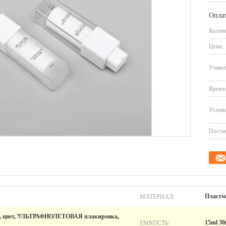
Оплат
Количе
Цена:
Упаков
Время 
Услови
Постав
МАТЕРИАЛ:
Пластм
я, цвет, УЛЬТРАФИОЛЕТОВАЯ плакировка,
ЕМКОСТЬ:
15ml 30