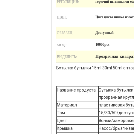
РЕГУЛЯЦИЯ:
горячий штемпелюя etc
ЦВЕТ:
Цвет цвета пинка изго
ОБРАЗЕЦ:
Доступный
MOQ:
10000pcs
ВЫДЕЛИТЬ:
Прозрачная квадра
Бутылка бутылки 15ml 30ml 50ml опт
Название продукта
Бутылка бутылки
прозрачная кругл
Материал
пластиковая бут
Том
15/30/50/доступ
Цвет
Ясный/заморожен
Крышка
Насос/брызги/за