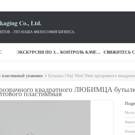
aging Co., Ltd.
НТОВ - ЭТО НАША ФИЛОСОФИЯ БИЗНЕСА.
С
ЭКСКУРСИЯ ПО ЗАВОДУ
КОНТРОЛЬ КАЧЕСТВА
 пластиковой упаковки
Бутылка 15ml 30ml 50ml прозрачного квадратного ЛЮБИМЦА бутылки сте
прозрачного квадратного ЛЮБИМЦА бутыл
птового пластиковая
Подр
Место
Фирме
Номер