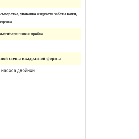
 сыворотка, упаковка жидкости заботы кожи,
стороны
рызги/завинчивая пробка
йной стены квадратной формы
ы насоса двойной