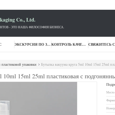
aging Co., Ltd.
НТОВ - ЭТО НАША ФИЛОСОФИЯ БИЗНЕСА.
С
ЭКСКУРСИЯ ПО ЗАВОДУ
КОНТРОЛЬ КАЧЕСТВА
 пластиковой упаковки
Бутылка вакуума круга 5ml 10ml 15ml 25ml пл
l 10ml 15ml 25ml пластиковая с подгонянн
Подр
Место
Фирме
Номер