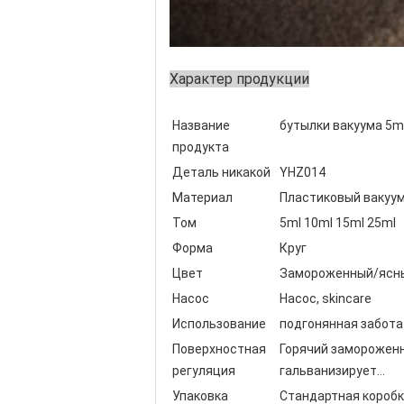
Характер продукции
Название
бутылки вакуума 5m
продукта
Деталь никакой
YHZ014
Материал
Пластиковый вакуу
Том
5ml 10ml 15ml 25ml
Форма
Круг
Цвет
Замороженный/ясн
Насос
Насос, skincare
Использование
подгонянная забота к
Поверхностная
Горячий замороженн
регуляция
гальванизирует…
Упаковка
Стандартная коробк