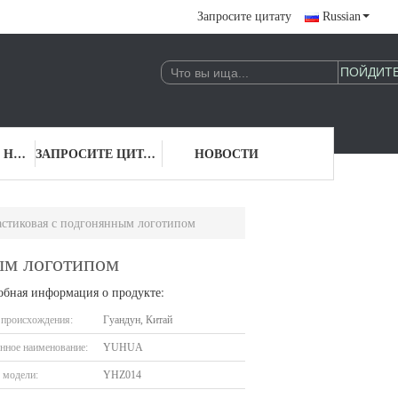
Запросите цитату
Russian
СВЯЖИТЕСЬ С НАМИ
ЗАПРОСИТЕ ЦИТАТУ
НОВОСТИ
астиковая с подгонянным логотипом
ым логотипом
обная информация о продукте:
 происхождения:
Гуандун, Китай
нное наименование:
YUHUA
 модели:
YHZ014