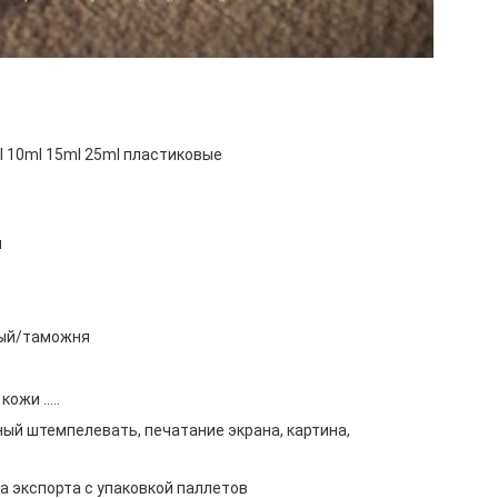
l 10ml 15ml 25ml пластиковые
м
ый/таможня
ожи .....
ый штемпелевать, печатание экрана, картина,
а экспорта с упаковкой паллетов