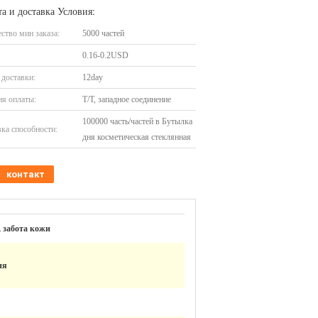
а и доставка Условия:
ство мин заказа:
5000 частей
0.16-0.2USD
доставки:
12day
я оплаты:
T/T, западное соединение
100000 часть/частей в Бутылка
ка способности:
дня косметическая стеклянная
контакт
, забота кожи
ня