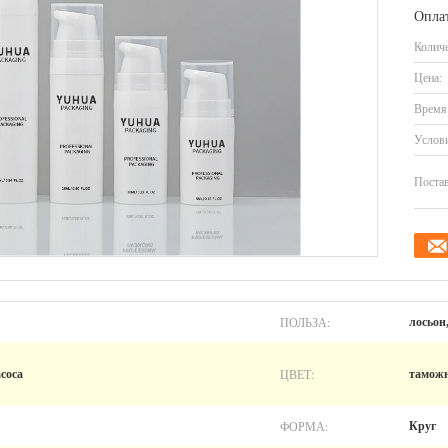
Оплат
Количе
Цена:
Время 
Услови
Постав
ПОЛЬЗА:
лосьон
ЦВЕТ:
соса
тамож
ФОРМА:
Круг