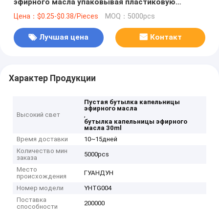
эфирного масла упаковывая пластиковую
бутылку 30ml
Цена：$0.25-$0.38/Pieces
MOQ：5000pcs
Лучшая цена
Контакт
Характер Продукции
Пустая бутылка капельницы
эфирного масла
Высокий свет
,
бутылка капельницы эфирного
масла 30ml
Время доставки
10~15дней
Количество мин
5000pcs
заказа
Место
ГУАНДУН
происхождения
Номер модели
YHTG004
Поставка
200000
способности