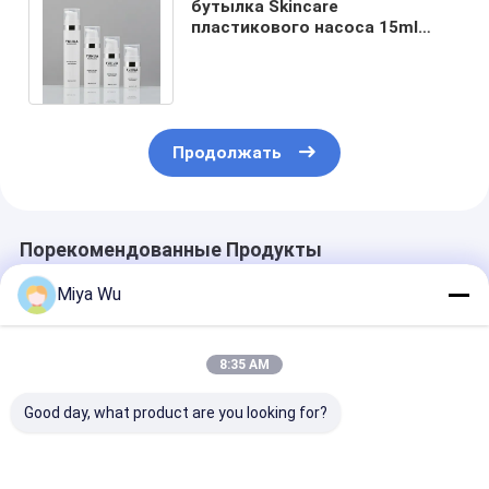
бутылка Skincare
пластикового насоса 15ml
25ml безвоздушная
упаковывая для сливк лосьона
Продолжать
Порекомендованные Продукты
Miya Wu
8:35 AM
Good day, what product are you looking for?
Настраиваемые
Пластиковые
пластиковая
экологичные
упаковочные
упаковка тон